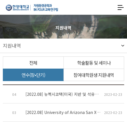
한양대학교
한양대학교
공과대학
사이트맵
맵
열기
자원환경공학과
지원내역
기후변화대응형
지원내역
친환경에너지자원
스마트개발
전체
학술활동 및 세미나
글로벌리더
연수(장•단기)
참여대학원생 지원내역
양성
교육연구팀
[2022.08] 뉴멕시코텍(미국) 지반 및 석유분야 단기파견
04
2023-02-23
[2022.08] University of Arizona San Xavier Mining laboratory(미국) 단기 연수
03
2023-02-23