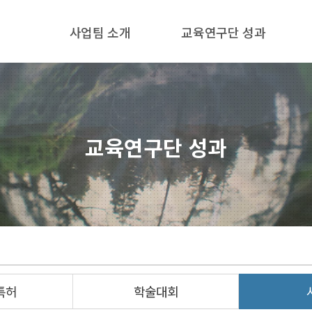
한양대학교
사업팀 소개
교육연구단 성과
공과대학
자원환경공학과
기후변화대응형
친환경에너지자원
교육연구단 성과
스마트개발
글로벌리더
양성
교육연구팀
특허
학술대회