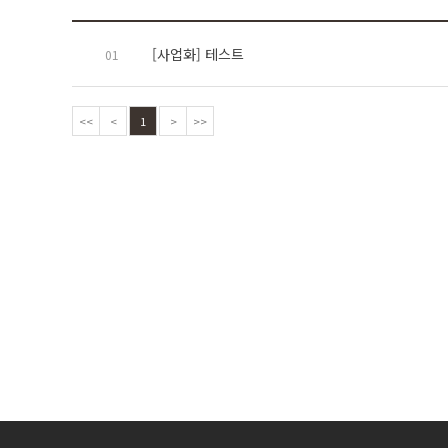
[사업화] 테스트
01
<<
<
1
>
>>