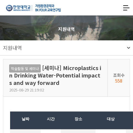
한양대학교
한양대학교
공과대학
사이트맵
맵
열기
자원환경공학과
지원내역
기후변화대응형
지원내역
친환경에너지자원
스마트개발
[세미나] Microplastics i
학술활동 및 세미나
글로벌리더
n Drinking Water-Potential impact
조회수
558
s and way forward
양성
2025-08-29 21:19:02
교육연구팀
날짜
시간
장소
대상