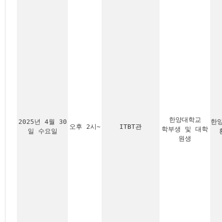
한양대학교
2025년 4월 30
한
오후 2시~
ITBT관
학부생 및 대학
일 수요일
원생