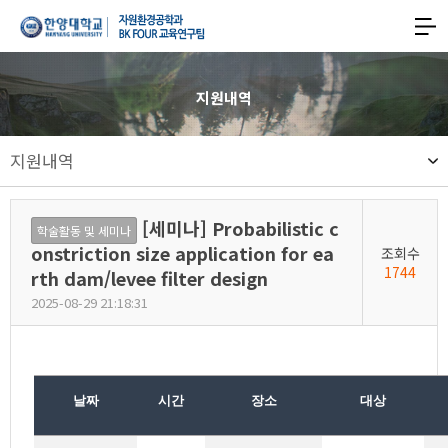
한양대학교
한양대학교
공과대학
사이트맵
맵
열기
자원환경공학과
지원내역
기후변화대응형
지원내역
친환경에너지자원
스마트개발
[세미나] Probabilistic c
학술활동 및 세미나
글로벌리더
onstriction size application for ea
조회수
1744
rth dam/levee filter design
양성
2025-08-29 21:18:31
교육연구팀
날짜
시간
장소
대상