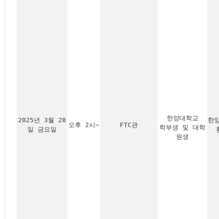
한양대학교
2025년 3월 28
한
오후 2시~
FTC관
학부생 및 대학
일 금요일
원생