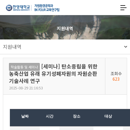
한양대학교
한양대학교
공과대학
사이트맵
맵
열기
자원환경공학과
지원내역
기후변화대응형
지원내역
친환경에너지자원
스마트개발
[세미나] 탄소중립을 위한
학술활동 및 세미나
글로벌리더
농축산업 유래 유기성폐자원의 자원순환
조회수
623
기술사례 연구
양성
2025-08-29 21:16:53
교육연구팀
날짜
시간
장소
대상