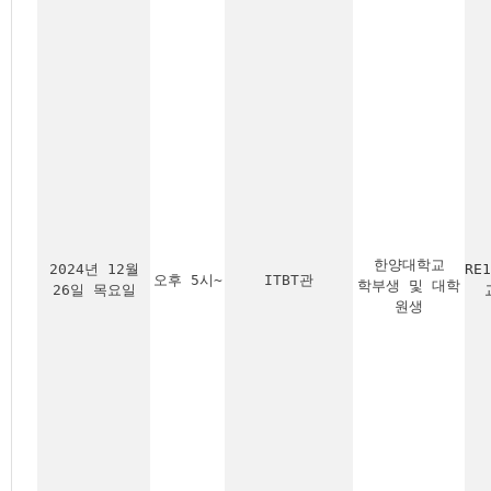
한양대학교
2024년 12월
RE
오후 5시~
ITBT관
학부생 및 대학
26일 목요일
원생