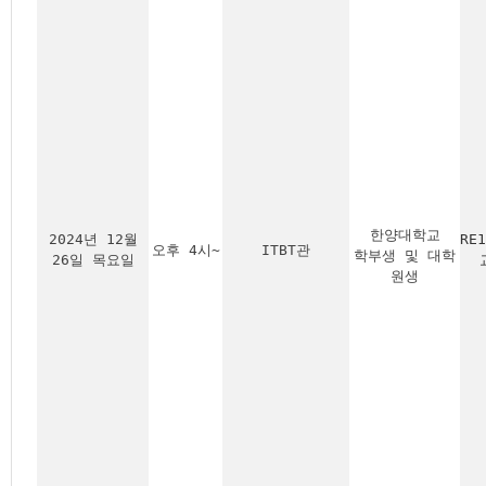
한양대학교
2024년 12월
RE
오후 4시~
ITBT관
학부생 및 대학
26일 목요일
원생