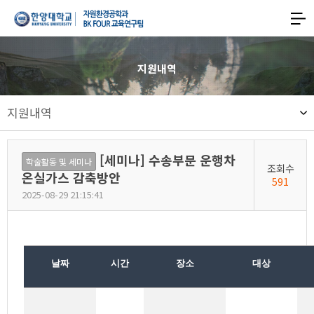
한양대학교
한양대학교
공과대학
사이트맵
맵
열기
자원환경공학과
지원내역
기후변화대응형
지원내역
친환경에너지자원
스마트개발
[세미나] 수송부문 운행차
학술활동 및 세미나
조회수
글로벌리더
온실가스 감축방안
591
2025-08-29 21:15:41
양성
교육연구팀
날짜
시간
장소
대상