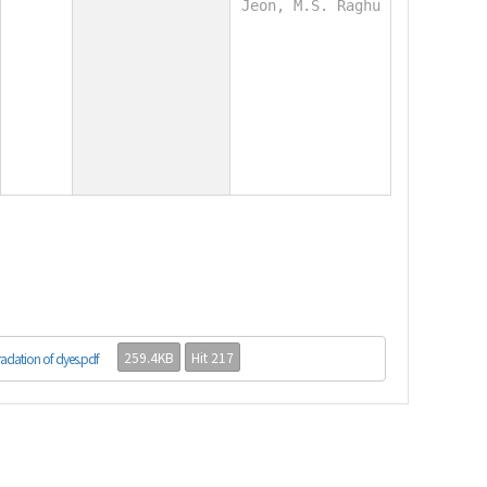
Jeon, M.S. Raghu
259.4KB
Hit 217
radation of dyes.pdf