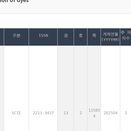
주 저
게재연월
구분
ISSN
권
호
쪽
자수
(YYYYMM)
11585
SCIE
2213-3437
13
2
202504
1
4