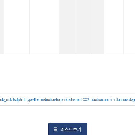
de_nickel sulphide type-II heterostructure for photochemical CO2 reduction and simultaneous deg
리스트보기