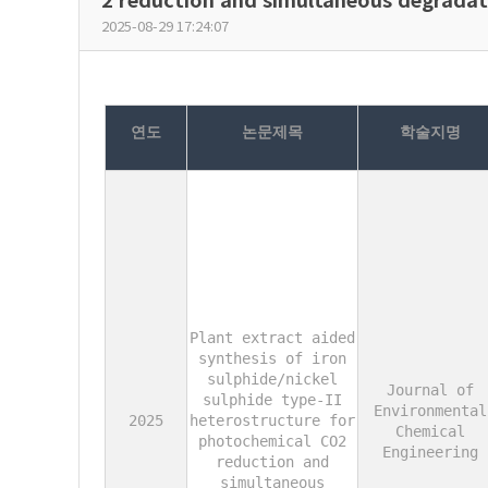
2025-08-29 17:24:07
연도
논문제목
학술지명
Plant extract aided
synthesis of iron
sulphide/nickel
Journal of
sulphide type-II
Environmental
2025
heterostructure for
Chemical
photochemical CO2
Engineering
reduction and
simultaneous