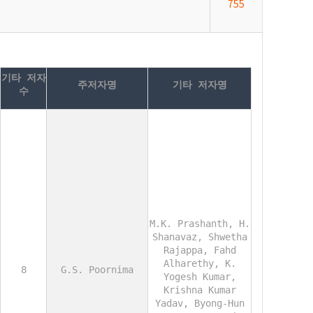
755
기타 저자
주저자명
기타 저자명
수
M.K. Prashanth, H.
Shanavaz, Shwetha
Rajappa, Fahd
Alharethy, K.
8
G.S. Poornima
Yogesh Kumar,
Krishna Kumar
Yadav, Byong-Hun