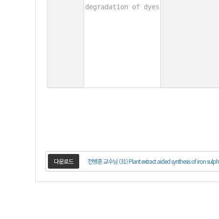
degradation of dyes
다운로드
전병훈 교수님 (31) Plant extract aided synthesis of iron sulphi