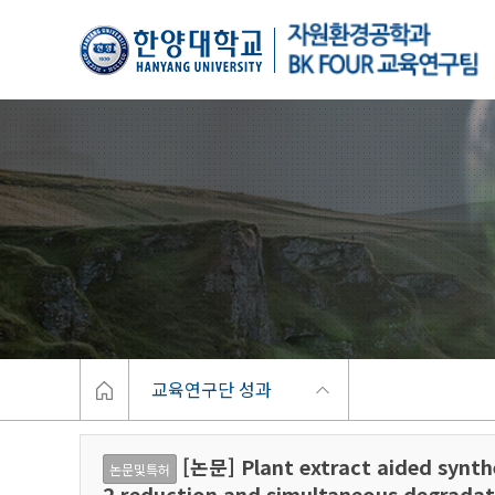
한양대학교
Home
교육연구단 성과
[논문] Plant extract aided synthe
논문및특허
2 reduction and simultaneous degradat