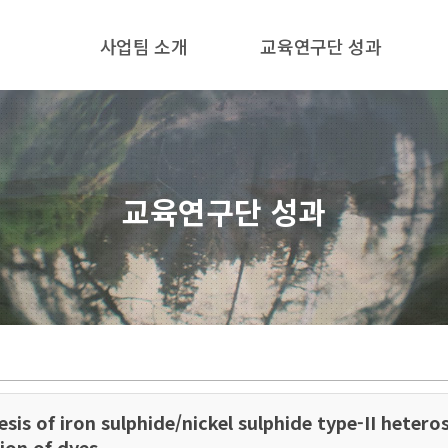
한양대학교
사업팀 소개
교육연구단 성과
공과대학
자원환경공학과
기후변화대응형
친환경에너지자원
교육연구단 성과
스마트개발
글로벌리더
양성
교육연구팀
sis of iron sulphide/nickel sulphide type-II heter
ion of dyes