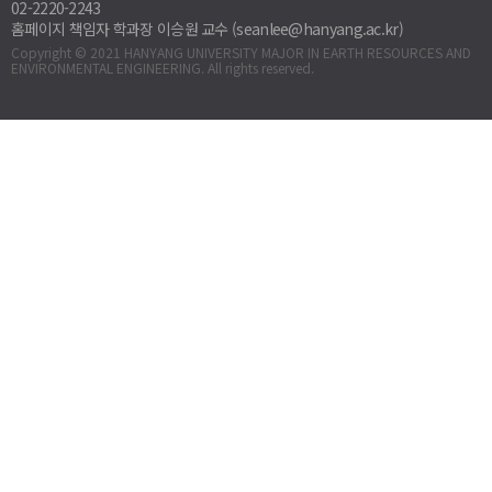
02-2220-2243
홈페이지 책임자 학과장 이승원 교수 (seanlee@hanyang.ac.kr)
Copyright © 2021 HANYANG UNIVERSITY MAJOR IN EARTH RESOURCES AND
ENVIRONMENTAL ENGINEERING. All rights reserved.