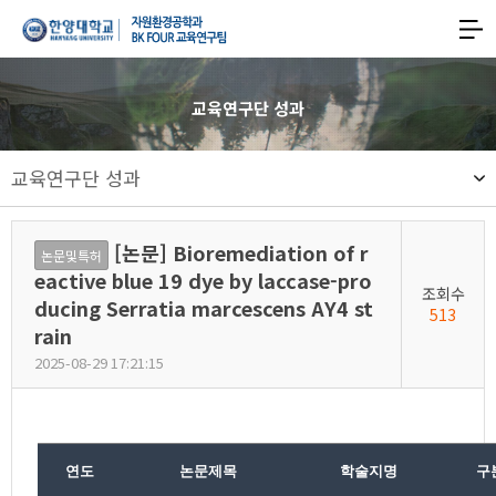
한양대학교
한양대학교
공과대학
사이트맵
맵
열기
자원환경공학과
교육연구단 성과
기후변화대응형
교육연구단 성과
친환경에너지자원
스마트개발
[논문] Bioremediation of r
논문및특허
글로벌리더
eactive blue 19 dye by laccase-pro
조회수
ducing Serratia marcescens AY4 st
양성
513
rain
교육연구팀
2025-08-29 17:21:15
연도
논문제목
학술지명
구