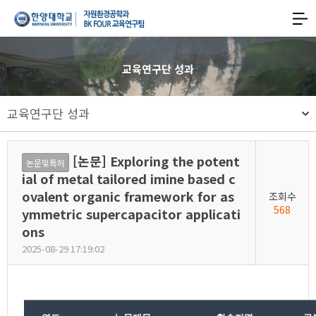
한양대학교
한양대학교
공과대학
사이트맵
맵
열기
자원환경공학과
교육연구단 성과
기후변화대응형
교육연구단 성과
친환경에너지자원
스마트개발
[논문] Exploring the potent
논문및특허
글로벌리더
ial of metal tailored imine based c
ovalent organic framework for as
조회수
양성
568
ymmetric supercapacitor applicati
교육연구팀
ons
2025-08-29 17:19:02