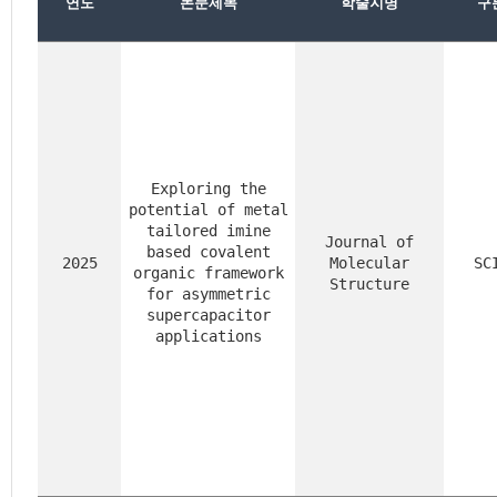
연도
논문제목
학술지명
구
Exploring the
potential of metal
tailored imine
Journal of
based covalent
2025
Molecular
SC
organic framework
Structure
for asymmetric
supercapacitor
applications