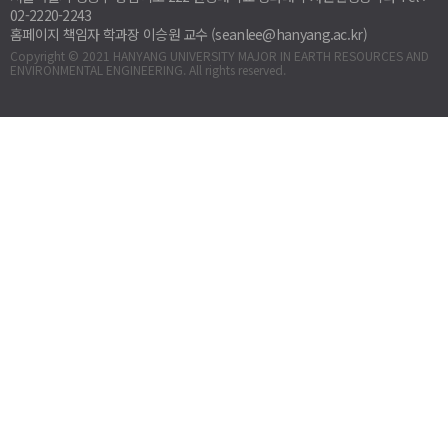
02-2220-2243
홈페이지 책임자 학과장 이승원 교수 (seanlee@hanyang.ac.kr)
Copyright © 2021 HANYANG UNIVERSITY MAJOR IN EARTH RESOURCES AND
ENVIRONMENTAL ENGINEERING. All rights reserved.