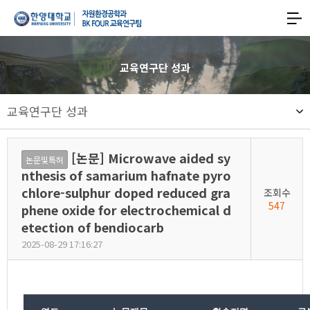
한양대학교
한양대학교
공과대학
사이트맵
맵
열기
자원환경공학과
교육연구단 성과
기후변화대응형
교육연구단 성과
친환경에너지자원
스마트개발
[논문] Microwave aided sy
논문및특허
글로벌리더
nthesis of samarium hafnate pyro
chlore-sulphur doped reduced gra
조회수
양성
547
phene oxide for electrochemical d
교육연구팀
etection of bendiocarb
2025-08-29 17:16:27