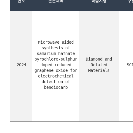
연도
논문제목
학술지명
구
Microwave aided
synthesis of
samarium hafnate
pyrochlore-sulphur
Diamond and
2024
doped reduced
Related
SC
graphene oxide for
Materials
electrochemical
detection of
bendiocarb