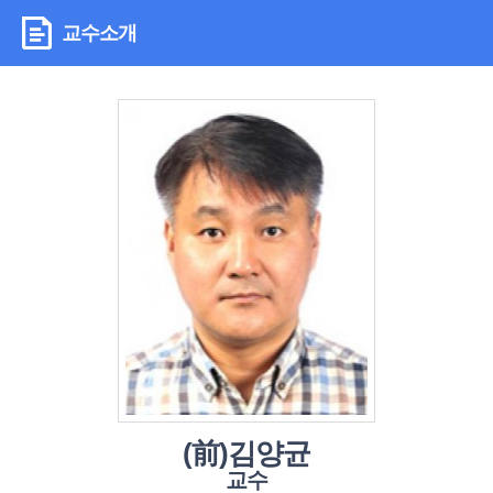
교수소개
(前)김양균
교수